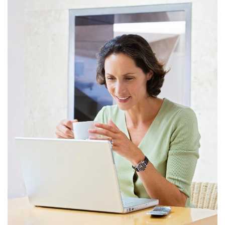
Handige links
Home
Onze website
Over ons
Onze blog
Connecteer met ons
Contacteer ons
internationalisering@katholiekonderwijs.vlaanderen
Copyright © Katholiek Onderwijs Vlaanderen
Aangeboden door
- Maak een
gratis website