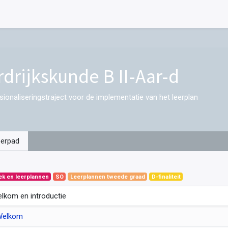
rdrijkskunde B II-Aar-d
sionaliseringstraject voor de implementatie van het leerplan
eerpad
ek en leerplannen
SO
Leerplannen tweede graad
D-finaliteit
lkom en introductie
Welkom