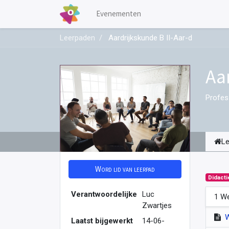
Evenementen
Leerpaden
Aardrijkskunde B II-Aar-d
Aa
Profes
L
Word lid van leerpad
Didacti
Verantwoordelijke
Luc
1 We
Zwartjes
Laatst bijgewerkt
14-06-