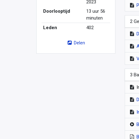
2023
P
Doorlooptijd
13 uur 56
minuten
2 Ge
Leden
402
D
Delen
A
V
3 Ba
I
D
I
B
B