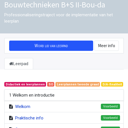
Bouwtechnieken B+S II-Bou-da
Professionaliseringstraject voor de implementatie van het
leerplan
Word lid van leerpad
Meer info
Leerpad
Didactiek en leerplannen
SO
Leerplannen tweede graad
D/A-finaliteit
1 Welkom en introductie
Welkom
Voorbeeld
Praktische info
Voorbeeld