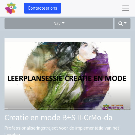
Contacteer ons
Nav
Creatie en mode B+S II-CrMo-da
Professionaliseringstraject voor de implementatie van het
leerplan