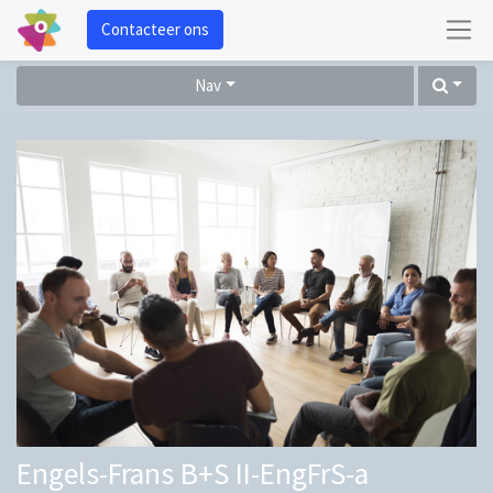
Contacteer ons
Nav
Engels-Frans B+S II-EngFrS-a