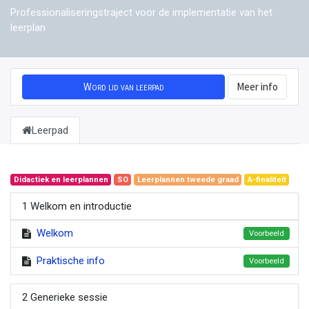
Professionaliseringstraject voor de implementatie van het
leerplan
Word lid van leerpad
Meer info
Leerpad
Didactiek en leerplannen
SO
Leerplannen tweede graad
A-finaliteit
1 Welkom en introductie
Welkom
Voorbeeld
Praktische info
Voorbeeld
2 Generieke sessie