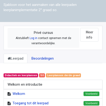
Sjabloon voor het aanmaken van alle leerpaden
leerplanimplementatie 2° graad so.
Meer
Privé cursus
info
Alstublieft
Log in
contact opnemen met de
verantwoordelijke.
Leerpad
Beoordelingen
Didactiek en leerplannen
SO
Leerplannen derde graad
Welkom en introductie
Welkom
Voorbeeld
Toegang tot dit leerpad
Voorbeeld