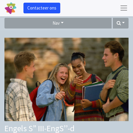
Contacteer ons
Nav
Engels S” III-EngS’’-d