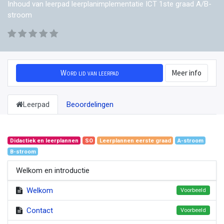
Inhoud van leerpad leerplanimplementatie ICT 1ste graad A/B-
stroom
Word lid van leerpad
Meer info
Leerpad
Beoordelingen
Didactiek en leerplannen
SO
Leerplannen eerste graad
A-stroom
B-stroom
Welkom en introductie
Welkom
Voorbeeld
Contact
Voorbeeld