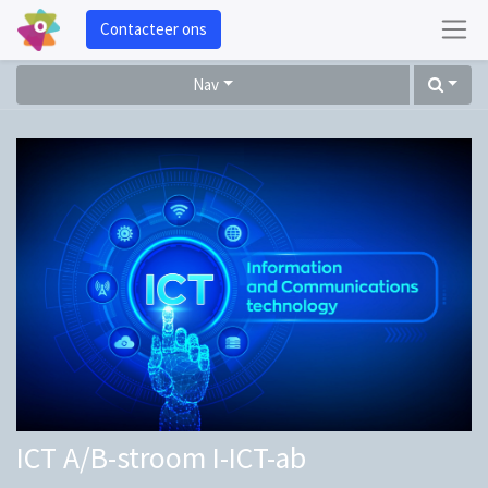
Contacteer ons
Nav
ICT A/B-stroom I-ICT-ab