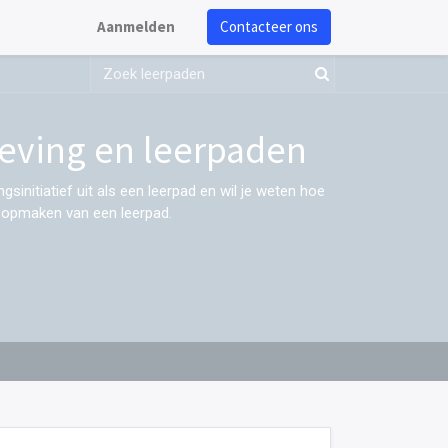
Aanmelden
Contacteer ons
eving en leerpaden
gsinitiatief uit als een leerpad en wil je weten hoe
t opmaken van een leerpad.