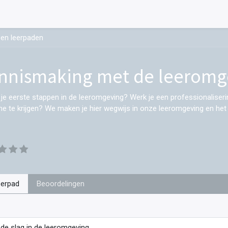
en leerpaden
nnismaking met de leeromg
t je eerste stappen in de leeromgeving? Werk je een professionaliserin
line te krijgen? We maken je hier wegwijs in onze leeromgeving en he
eerpad
Beoordelingen
de slag in de leeromgeving