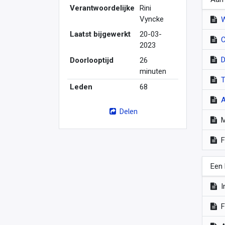
Verantwoordelijke
Rini
Vyncke
Laatst bijgewerkt
20-03-
C
2023
D
Doorlooptijd
26
minuten
T
Leden
68
Delen
M
F
Een
I
F