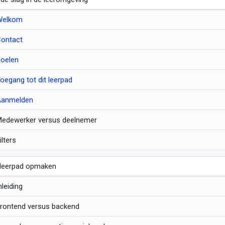
Welkom
ontact
oelen
oegang tot dit leerpad
Aanmelden
edewerker versus deelnemer
ilters
 leerpad opmaken
nleiding
rontend versus backend