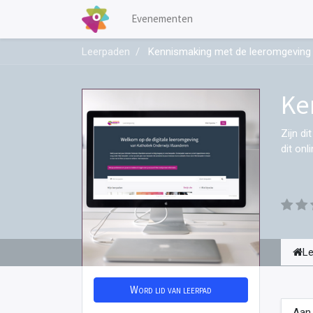
Evenementen
Leerpaden
Kennismaking met de leeromgeving 
Ke
Zijn di
dit on
L
Word lid van leerpad
Aan 