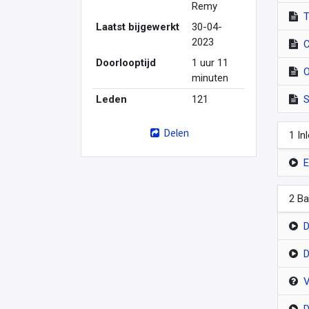
Remy
T
Laatst bijgewerkt
30-04-
2023
C
Doorlooptijd
1 uur 11
O
minuten
Leden
121
S
Delen
1 In
E
2 Ba
D
D
V
D