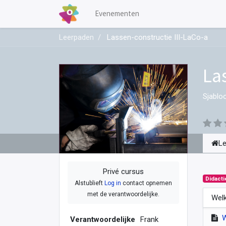
Evenementen
Leerpaden
Lassen-constructie III-LaCo-a
La
Sjablo
L
Privé cursus
Didacti
Alstublieft
Log in
contact opnemen
met de verantwoordelijke.
Welk
Verantwoordelijke
Frank