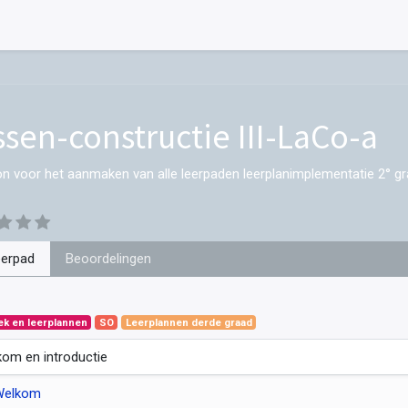
ssen-constructie III-LaCo-a
on voor het aanmaken van alle leerpaden leerplanimplementatie 2° gr
eerpad
Beoordelingen
ek en leerplannen
SO
Leerplannen derde graad
om en introductie
Welkom