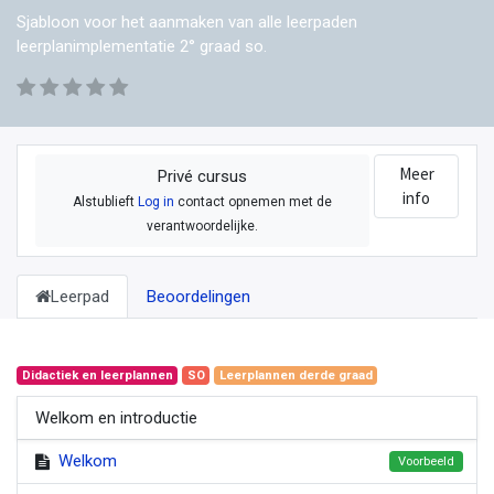
Sjabloon voor het aanmaken van alle leerpaden
leerplanimplementatie 2° graad so.
Meer
Privé cursus
info
Alstublieft
Log in
contact opnemen met de
verantwoordelijke.
Leerpad
Beoordelingen
Didactiek en leerplannen
SO
Leerplannen derde graad
Welkom en introductie
Welkom
Voorbeeld