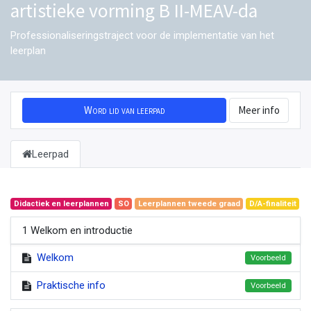
artistieke vorming B II-MEAV-da
Professionaliseringstraject voor de implementatie van het
leerplan
Word lid van leerpad
Meer info
Leerpad
Didactiek en leerplannen
SO
Leerplannen tweede graad
D/A-finaliteit
1 Welkom en introductie
Welkom
Voorbeeld
Praktische info
Voorbeeld