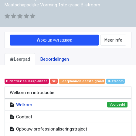
Maatschappelijke Vorming 1ste graad B-stroom
Word lid van leerpad
Meer info
Leerpad
Beoordelingen
Didactiek en leerplannen
SO
Leerplannen eerste graad
B-stroom
Welkom en introductie
Welkom
Voorbeeld
Contact
Opbouw professionaliseringstraject