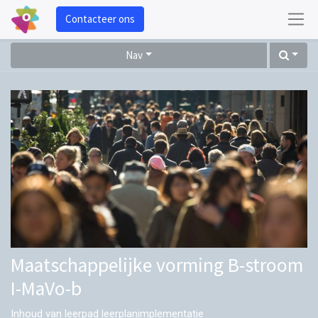
Contacteer ons
Nav
Maatschappelijke vorming B-stroom
I-MaVo-b
Inhoud van leerpad leerplanimplementatie