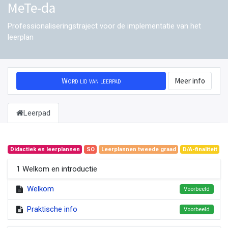
MeTe-da
Professionaliseringstraject voor de implementatie van het
leerplan
Word lid van leerpad
Meer info
Leerpad
Didactiek en leerplannen
SO
Leerplannen tweede graad
D/A-finaliteit
1 Welkom en introductie
Welkom
Voorbeeld
Praktische info
Voorbeeld