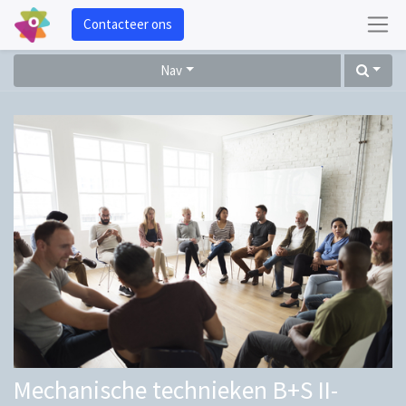
Contacteer ons
Nav
Mechanische technieken B+S II-