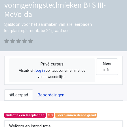
vormgevingstechnieken B+S III-
MeVo-da
Sjabloon voor het aanmaken van alle leerpaden
leerplanimplementatie 2° graad so.
Meer
Privé cursus
info
Alstublieft
Log in
contact opnemen met de
verantwoordelijke.
Leerpad
Beoordelingen
Didactiek en leerplannen
SO
Leerplannen derde graad
Welkom en introductie