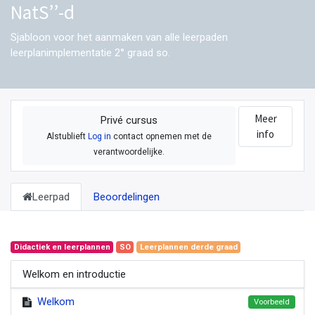
NatS’’-d
Sjabloon voor het aanmaken van alle leerpaden
leerplanimplementatie 2° graad so.
Meer
Privé cursus
info
Alstublieft
Log in
contact opnemen met de
verantwoordelijke.
Leerpad
Beoordelingen
Didactiek en leerplannen
SO
Leerplannen derde graad
Welkom en introductie
Welkom
Voorbeeld