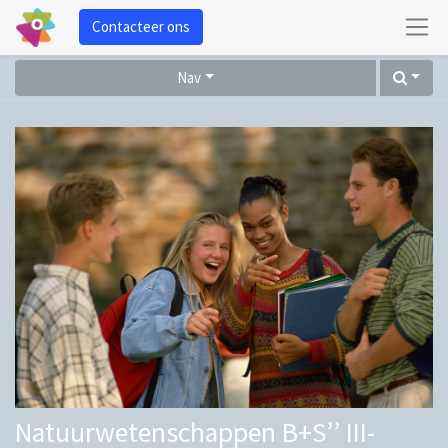
Contacteer ons
Nav
Natuurwetenschappen B+S’’ III-