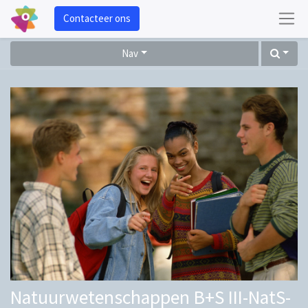
Contacteer ons
Nav
Natuurwetenschappen B+S III-NatS-