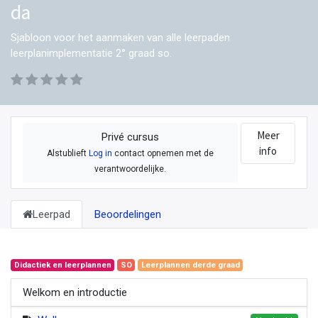
da
Sjabloon voor het aanmaken van alle leerpaden
leerplanimplementatie 2° graad so.
Meer
Privé cursus
info
Alstublieft
Log in
contact opnemen met de
verantwoordelijke.
Leerpad
Beoordelingen
Didactiek en leerplannen
SO
Leerplannen derde graad
Welkom en introductie