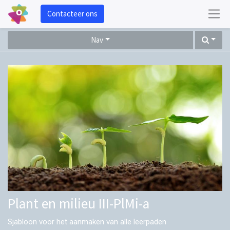
Contacteer ons
Nav
Plant en milieu III-PlMi-a
Sjabloon voor het aanmaken van alle leerpaden