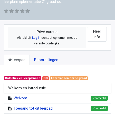
leerplanimplementatie 2° graad so.
Meer
Privé cursus
info
Alstublieft
Log in
contact opnemen met de
verantwoordelijke.
Leerpad
Beoordelingen
Didactiek en leerplannen
SO
Leerplannen derde graad
Welkom en introductie
Welkom
Voorbeeld
Toegang tot dit leerpad
Voorbeeld