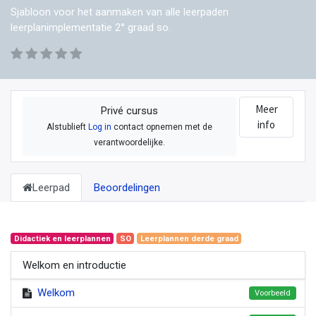
Sjabloon voor het aanmaken van alle leerpaden
leerplanimplementatie 2° graad so.
Meer
Privé cursus
info
Alstublieft
Log in
contact opnemen met de
verantwoordelijke.
Leerpad
Beoordelingen
Didactiek en leerplannen
SO
Leerplannen derde graad
Welkom en introductie
Welkom
Voorbeeld