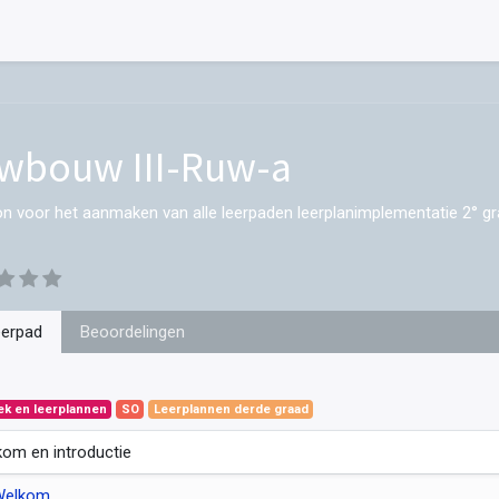
wbouw III-Ruw-a
on voor het aanmaken van alle leerpaden leerplanimplementatie 2° gr
eerpad
Beoordelingen
ek en leerplannen
SO
Leerplannen derde graad
om en introductie
Welkom