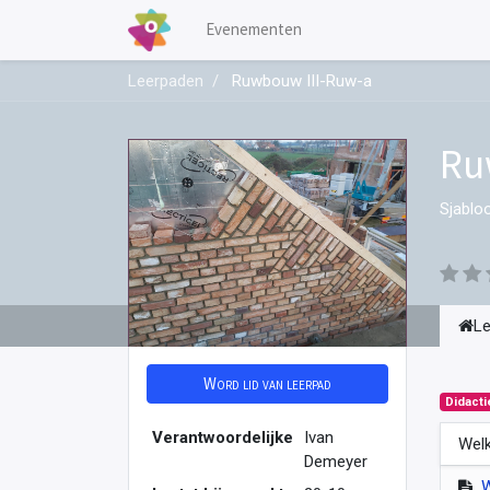
Evenementen
Leerpaden
Ruwbouw III-Ruw-a
Ru
Sjablo
L
Word lid van leerpad
Didacti
Verantwoordelijke
Ivan
Welk
Demeyer