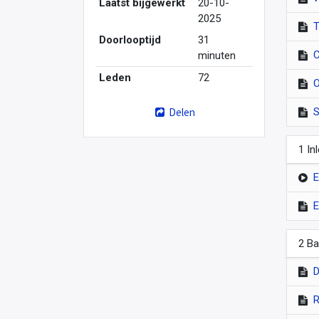
Laatst bijgewerkt
20-10-
2025
T
Doorlooptijd
31
C
minuten
Leden
72
O
Delen
S
1 In
E
E
2 Ba
D