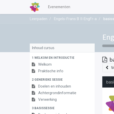
Evenementen
Leerpaden
Engels-Frans B II-EngFr-a
basiss
Eng
Inhoud cursus
1 WELKOM EN INTRODUCTIE
b
Welkom
V
Praktische info
2 GENERIEKE SESSIE
Doelen en inhouden
Achtergrondinformatie
Verwerking
3 BASISSESSIE