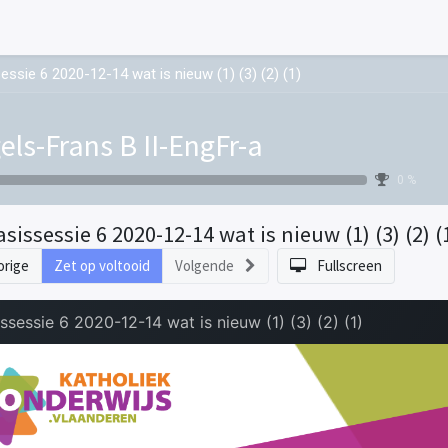
essie 6 2020-12-14 wat is nieuw (1) (3) (2) (1)
els-Frans B II-EngFr-a
0 %
asissessie 6 2020-12-14 wat is nieuw (1) (3) (2) (
orige
Zet op voltooid
Volgende
Fullscreen