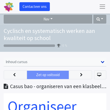
Contacteer ons
Nav
Cyclisch en systematisch werken aan
kwaliteit op school
0 %
Inhoud cursus
Zet op voltooid
Casus bao - organiseren van een klasbeeldoverleg
Organiseer