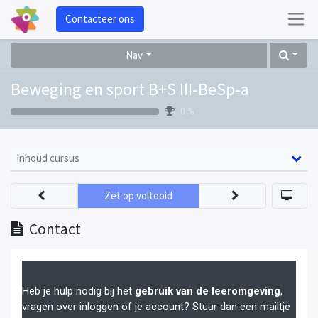
Contacteer ons
Nav
Beweging en sport B+S III-BeSp-a
0 %
Inhoud cursus
Zet op voltooid
Contact
Heb je hulp nodig bij het
gebruik van de leeromgeving
,
vragen over inloggen of je account? Stuur dan een mailtje