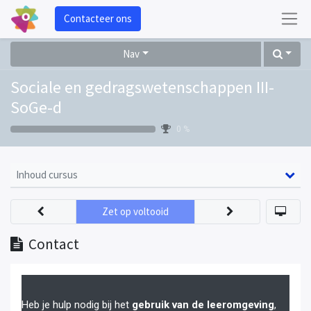
Contacteer ons
Nav
Sociale en gedragswetenschappen III-
SoGe-d
0 %
Inhoud cursus
Zet op voltooid
Contact
Heb je hulp nodig bij het
gebruik van de leeromgeving
,