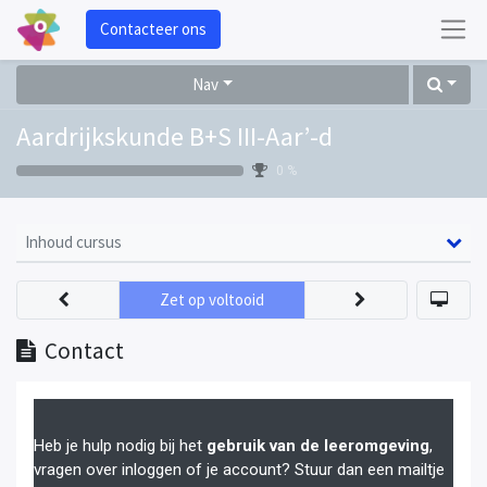
Contacteer ons
Nav
Aardrijkskunde B+S III-Aar’-d
0 %
Inhoud cursus
Zet op voltooid
Contact
Heb je hulp nodig bij het
gebruik van de leeromgeving
,
vragen over inloggen of je account? Stuur dan een mailtje