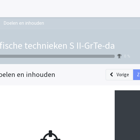
Doelen en inhouden
fische technieken S II-GrTe-da
0 %
oelen en inhouden
Vorige
Z