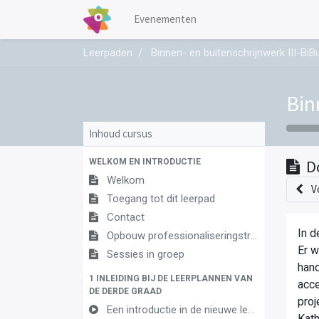
Evenementen
Leerpaden
Binnen- en buitenschrijnwerk III-BiB
Bin
Inhoud cursus
WELKOM EN INTRODUCTIE
D
Welkom
V
Toegang tot dit leerpad
Contact
In d
Opbouw professionaliseringstraject
Er w
Sessies in groep
hand
1 INLEIDING BIJ DE LEERPLANNEN VAN
acce
DE DERDE GRAAD
proj
Een introductie in de nieuwe leerplannen van de derde graad
Kath