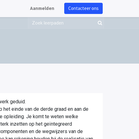
Aanmelden
Contacteer ons
werk geduid.
p het einde van de derde graad en aan de
ze opleiding. Je komt te weten welke
sterk inzetten op het geïntegreerd
ngscomponenten en de wegwijzers van de
e kan rekening houden bij de realisatie van