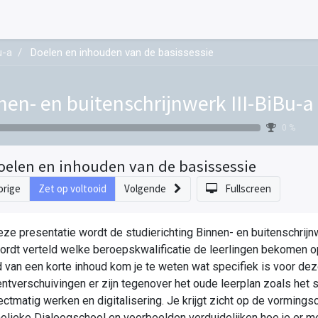
u-a
Doelen en inhouden van de basissessie
nen- en buitenschrijnwerk III-BiBu-a
0 %
oelen en inhouden van de basissessie
orige
Zet op voltooid
Volgende
Fullscreen
eze presentatie wordt de studierichting Binnen- en buitenschrijn
ordt verteld welke beroepskwalificatie de leerlingen bekomen o
 van een korte inhoud kom je te weten wat specifiek is voor de
ntverschuivingen er zijn tegenover het oude leerplan zoals het 
ectmatig werken en digitalisering. Je krijgt zicht op de vormi
olieke Dialoogschool en voorbeelden verduidelijken hoe je er me