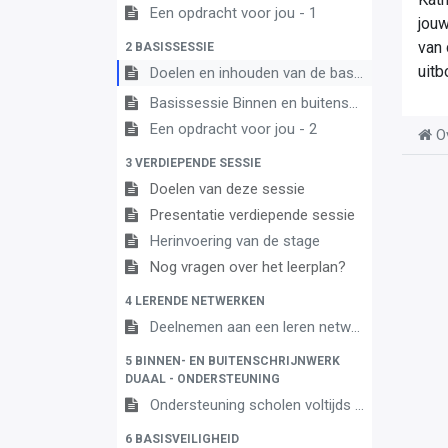
Een opdracht voor jou - 1
jouw
van 
2 BASISSESSIE
uit
Doelen en inhouden van de basissessie
Basissessie Binnen en buitenschrijnwerk 3A
Een opdracht voor jou - 2
O
3 VERDIEPENDE SESSIE
Doelen van deze sessie
Presentatie verdiepende sessie
Herinvoering van de stage
Nog vragen over het leerplan?
4 LERENDE NETWERKEN
Deelnemen aan een leren netwerk
5 BINNEN- EN BUITENSCHRIJNWERK
DUAAL - ONDERSTEUNING
Ondersteuning scholen voltijds onderwijs en centra leren en werken
6 BASISVEILIGHEID