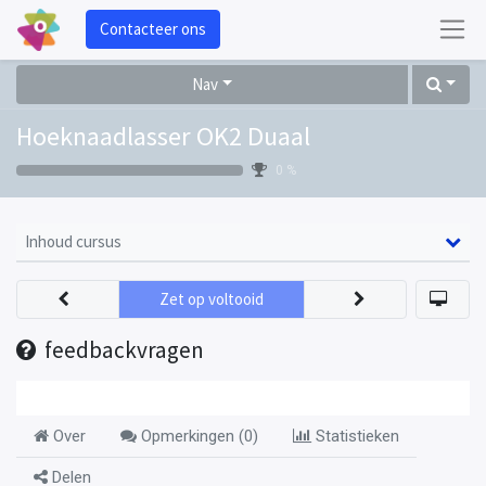
Contacteer ons
Nav
Hoeknaadlasser OK2 Duaal
0 %
Inhoud cursus
Zet op voltooid
feedbackvragen
Over
Opmerkingen (
0
)
Statistieken
Delen