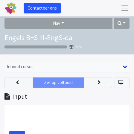
Contacteer ons
Nav
Engels B+S III-EngS-da
0 %
Inhoud cursus
Zet op voltooid
Input