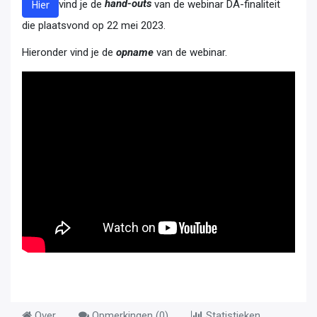
vind je de
hand-outs
van de webinar DA-finaliteit
Hier
die plaatsvond op 22 mei 2023.
Hieronder vind je de
opname
van de webinar.
Over
Opmerkingen (
0
)
Statistieken