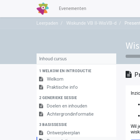
Evenementen
Leerpaden
Wiskunde VB II-WisVB-d
Present
Wis
Inhoud cursus
1 WELKOM EN INTRODUCTIE
P
Welkom
Praktische info
Inzi
2 GENERIEKE SESSIE
Doelen en inhouden
Achtergrondinformatie
3 BASISSESSIE
Wil 
wis
Ontwerpleerplan