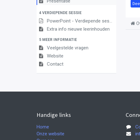
Presentatie
Dee
4 VERDIEPENDE SESSIE
PowerPoint - Verdiepende sessie - maart en april 2021
O
Extra info nieuwe leerinhouden
5 MEER INFORMATIE
Veelgestelde vragen
Website
Contact
Handige links
Conn
Home
Co
Onze website
in