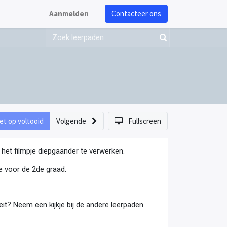
Aanmelden
Contacteer ons
et op voltooid
Volgende
Fullscreen
t het filmpje diepgaander te verwerken.
nde voor de 2de graad.
eit? Neem een kijkje bij de andere leerpaden