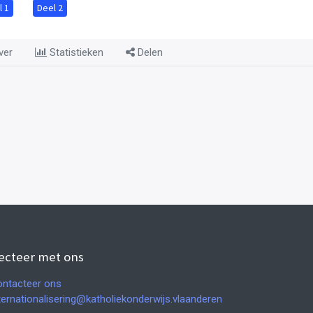
l 1
Deel 2
ver
Statistieken
Delen
ecteer met ons
ntacteer ons
ternationalisering@katholiekonderwijs.vlaanderen