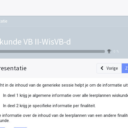
atie
kunde VB II-WisVB-d
0 %
resentatie
Vorige
Z
cht in de inhoud van de generieke sessie helpt je om de informatie ui
In deel 1 krijg je algemene informatie over alle leerplannen wisku
In deel 2 krijg je specifieke informatie per finaliteit.
je informatie over de inhoud van de leerplannen van een andere finalit
kunde.