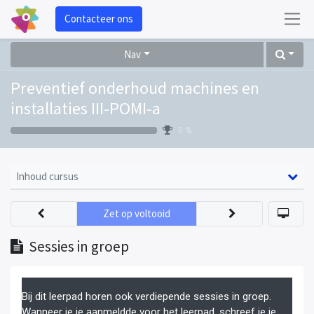
Contacteer ons
Nav
Preventief onderhoud machines en
installaties III-POMI-a
0 %
Inhoud cursus
Zet op voltooid
Sessies in groep
Bij dit leerpad horen ook verdiepende sessies in groep.
Wanneer je je aanmeldde voor het leerpad, schreef je je