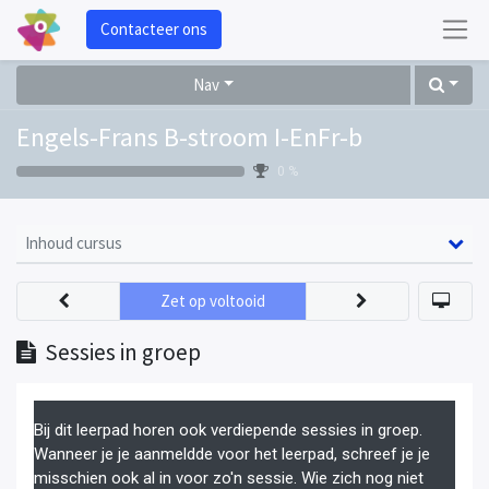
Contacteer ons
Nav
Engels-Frans B-stroom I-EnFr-b
0 %
Inhoud cursus
Zet op voltooid
Sessies in groep
Bij dit leerpad horen ook verdiepende sessies in groep.
Wanneer je je aanmeldde voor het leerpad, schreef je je
misschien ook al in voor zo'n sessie. Wie zich nog niet