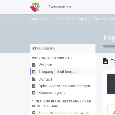
Evenementen
Leerpaden
Engels B+ III-Eng’-d
Toegang tot 
Eng
Inhoud cursus
WELKOM EN INTRODUCTIE
T
Welkom
Toegang tot dit leerpad
Contact
Opbouw professionaliseringstraject
Sessies in groep
1 INLEIDING BIJ DE LEERPLANNEN VAN
DE DERDE GRAAD
Een introductie in de nieuwe leerplannen van de derde graad