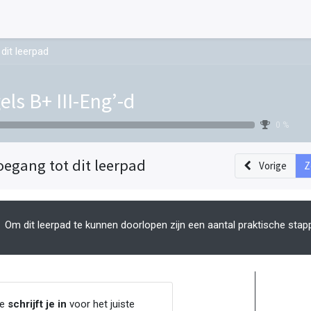
dit leerpad
els B+ III-Eng’-d
0 %
oegang tot dit leerpad
Vorige
Z
Om dit leerpad te kunnen doorlopen zijn een aantal praktische stap
Je
schrijft je in
voor het juiste