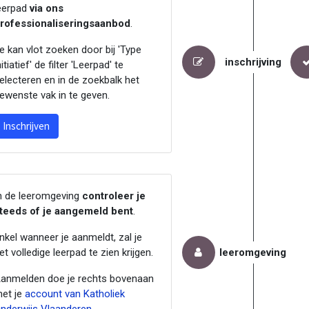
eerpad
via ons
rofessionaliseringsaanbod
.
e kan vlot zoeken door bij 'Type
inschrijving
nitiatief' de filter 'Leerpad' te
electeren en in de zoekbalk het
ewenste vak in te geven.
Inschrijven
n de leeromgeving
controleer je
teeds of je aangemeld bent
.
nkel wanneer je aanmeldt, zal je
et volledige leerpad te zien krijgen.
leeromgeving
anmelden doe je rechts bovenaan
et je
account van Katholiek
nderwijs Vlaanderen
.