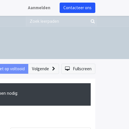
Aanmelden
Contacteer ons
et op voltooid
Volgende
Fullscreen
pen nodig: