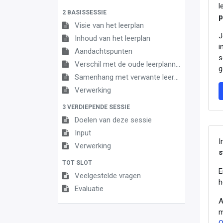
l
2 BASISSESSIE
p
Visie van het leerplan
J
Inhoud van het leerplan
i
Aandachtspunten
s
Verschil met de oude leerplannen
g
Samenhang met verwante leerplannen
Verwerking
3 VERDIEPENDE SESSIE
Doelen van deze sessie
Input
I
Verwerking
s
TOT SLOT
E
Veelgestelde vragen
h
Evaluatie
A
m
O