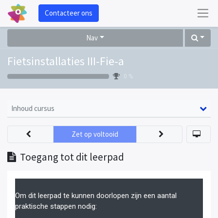
Contacteer ons
Nav
Fietsinstallaties III-Fie-a
0 %
Inhoud cursus
Zet op voltooid
Toegang tot dit leerpad
Om dit leerpad te kunnen doorlopen zijn een aantal
praktische stappen nodig: