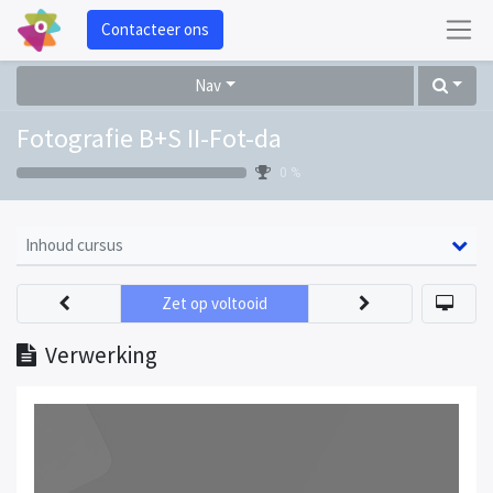
Contacteer ons
Nav
Fotografie B+S II-Fot-da
0 %
Inhoud cursus
Zet op voltooid
Verwerking