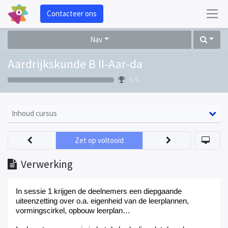
Contacteer ons
Nav
Aardrijkskunde B II-Aar-da
0 %
Inhoud cursus
Zet op voltooid
Verwerking
In sessie 1 krijgen de deelnemers een diepgaande
uiteenzetting over o.a. eigenheid van de leerplanne
n
,
vormingscirkel, opbouw leerplan…