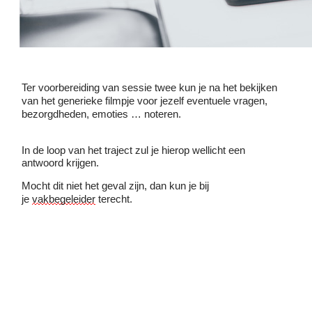
Handige links
Home
Onze website
Over ons
Onze blog
Ter voorbereiding van sessie twee kun je na het bekijken
van het generieke filmpje voor jezelf eventuele vragen,
bezorgdheden, emoties … noteren.
Connecteer met ons
In de loop van het traject zul je hierop wellicht een
antwoord krijgen.
Contacteer ons
Mocht dit niet het geval zijn, dan kun je bij
internationalisering@katholiekonderwijs.vlaanderen
je
vakbegeleider
terecht.
Copyright © Katholiek Onderwijs Vlaanderen
Aangeboden door
- Maak een
gratis website