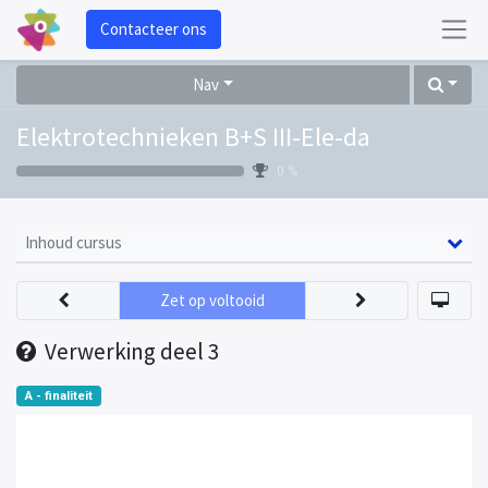
Contacteer ons
Nav
Elektrotechnieken B+S III-Ele-da
0 %
Inhoud cursus
Zet op voltooid
Verwerking deel 3
A - finaliteit