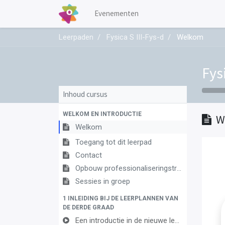
Evenementen
Leerpaden
Fysica S III-Fys-d
Welkom
Fysi
Inhoud cursus
WELKOM EN INTRODUCTIE
W
Welkom
Toegang tot dit leerpad
Contact
Opbouw professionaliseringstraject
Sessies in groep
1 INLEIDING BIJ DE LEERPLANNEN VAN
DE DERDE GRAAD
Een introductie in de nieuwe leerplannen van de derde graad