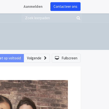
Aanmelden
Contacteer ons
et op voltooid
Volgende
Fullscreen