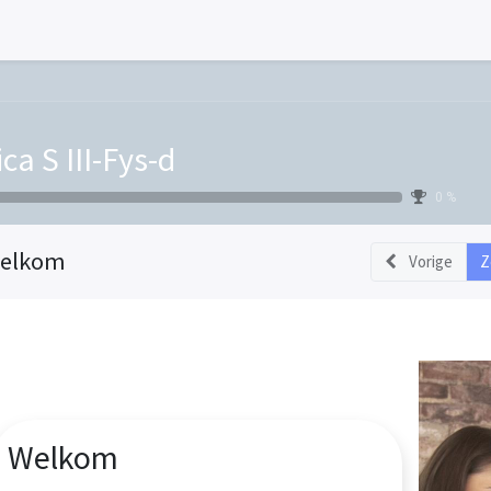
ca S III-Fys-d
0 %
elkom
Vorige
Z
Welkom