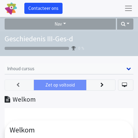
Contacteer ons
Nav
Geschiedenis III-Ges-d
0 %
Inhoud cursus
Zet op voltooid
Welkom
Welkom