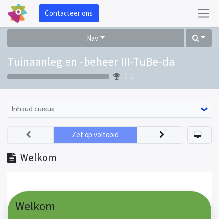
Contacteer ons
Nav
Tuinaanleg en -beheer III-TuBe-da
0 %
Inhoud cursus
Zet op voltooid
Welkom
Welkom