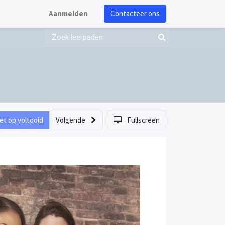
Aanmelden
Contacteer ons
et op voltooid
Volgende
Fullscreen