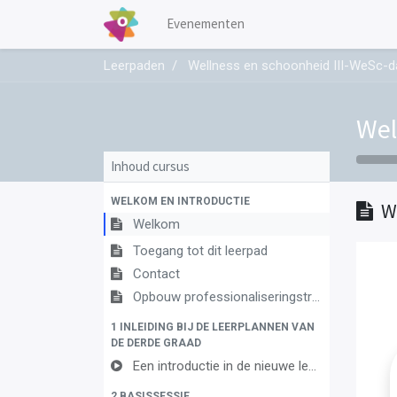
Evenementen
Leerpaden
Wellness en schoonheid III-WeSc-d
Wel
Inhoud cursus
WELKOM EN INTRODUCTIE
W
Welkom
Toegang tot dit leerpad
Contact
Opbouw professionaliseringstraject
1 INLEIDING BIJ DE LEERPLANNEN VAN
DE DERDE GRAAD
Een introductie in de nieuwe leerplannen van de derde graad
2 BASISSESSIE