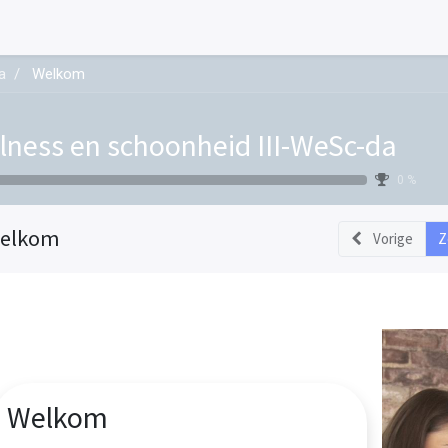
a
Welkom
lness en schoonheid III-WeSc-da
0 %
elkom
Vorige
Z
Welkom