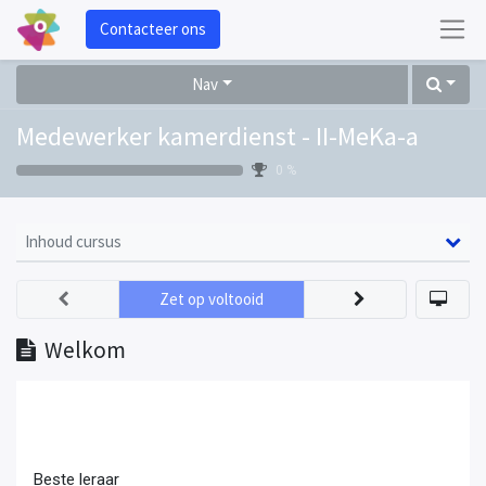
Contacteer ons
Nav
Medewerker kamerdienst - II-MeKa-a
0 %
Inhoud cursus
Zet op voltooid
Welkom
Beste leraar