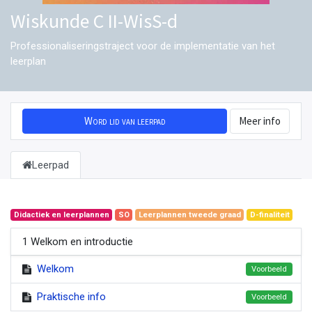
Wiskunde C II-WisS-d
Professionaliseringstraject voor de implementatie van het
leerplan
Word lid van leerpad
Meer info
Leerpad
Didactiek en leerplannen
SO
Leerplannen tweede graad
D-finaliteit
1 Welkom en introductie
Welkom
Voorbeeld
Praktische info
Voorbeeld