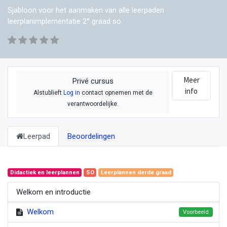
Sjabloon voor het aanmaken van alle leerpaden
leerplanimplementatie 2° graad so.
Meer
Privé cursus
info
Alstublieft
Log in
contact opnemen met de
verantwoordelijke.
Leerpad
Beoordelingen
Didactiek en leerplannen
SO
Leerplannen derde graad
Welkom en introductie
Welkom
Voorbeeld