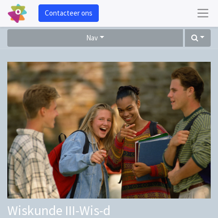
Contacteer ons
Nav
Wiskunde III-Wis-d