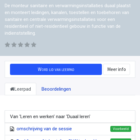
De monteur sanitaire en verwarmingsinstallaties duaal plaatst
en monteert leidingen, kanalen, toestellen en toebehoren van
sanitaire en centrale verwarmingsinstallaties voor een
residentieel of niet-residentieel gebouw in functie van de
indienststelling.
Word lid van leerpad
Meer info
Leerpad
Beoordelingen
Van 'Leren en werken' naar 'Duaal leren'
omschrijving van de sessie
Voorbeeld