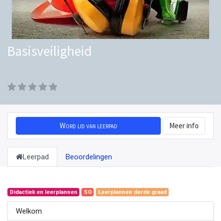
Basisveiligheid
Word lid van leerpad
Meer info
Leerpad
Beoordelingen
Didactiek en leerplannen
SO
Leerplannen derde graad
Welkom