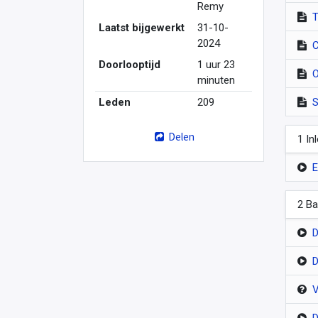
Remy
T
Laatst bijgewerkt
31-10-
2024
C
Doorlooptijd
1 uur 23
O
minuten
Leden
209
S
Delen
1 In
E
2 Ba
D
D
V
D