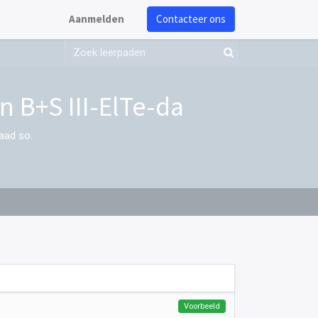
Aanmelden
Contacteer ons
 B+S III-ElTe-da
aad so.
Voorbeeld