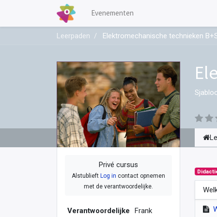
Evenementen
Leerpaden
Elektromechanische technieken B+S 
El
Sjablo
L
Privé cursus
Didacti
Alstublieft
Log in
contact opnemen
met de verantwoordelijke.
Welk
Verantwoordelijke
Frank