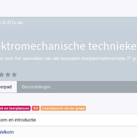
III-ElTe-da
ektromechanische technieken
on voor het aanmaken van alle leerpaden leerplanimplementatie 2° gr
eerpad
Beoordelingen
ek en leerplannen
SO
Leerplannen derde graad
om en introductie
Welkom