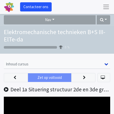
Contacteer ons
Nav
Elektromechanische technieken B+S III-
ElTe-da
0 %
Inhoud cursus
Zet op voltooid
Deel 1a Situering structuur 2de en 3de graad