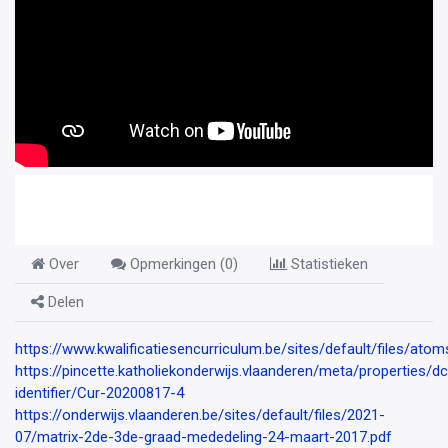
Over
Opmerkingen (
0
)
Statistieken
Delen
https://www.kwalificatiesencurriculum.be/sites/default/files/ato
https://pincette.katholiekonderwijs.vlaanderen/meta/properties/dc
identifier/Cur-20200817-4
https://onderwijs.vlaanderen.be/sites/default/files/2021-
07/matrix-2de-3de-graad-mededeling-24-maart-2017.pdf