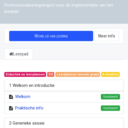
Professionaliseringstraject voor de implementatie van het
leerplan
Word lid van leerpad
Meer info
Leerpad
Didactiek en leerplannen
SO
Leerplannen tweede graad
A-finaliteit
1 Welkom en introductie
Welkom
Voorbeeld
Praktische info
Voorbeeld
2 Generieke sessie