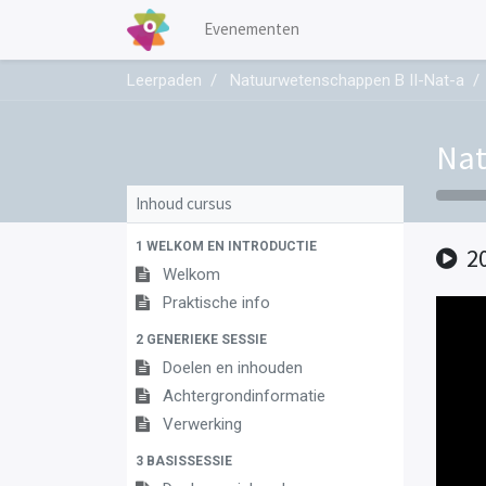
Evenementen
Leerpaden
Natuurwetenschappen B II-Nat-a
Nat
Inhoud cursus
1 WELKOM EN INTRODUCTIE
2
Welkom
Praktische info
2 GENERIEKE SESSIE
Doelen en inhouden
Achtergrondinformatie
Verwerking
3 BASISSESSIE