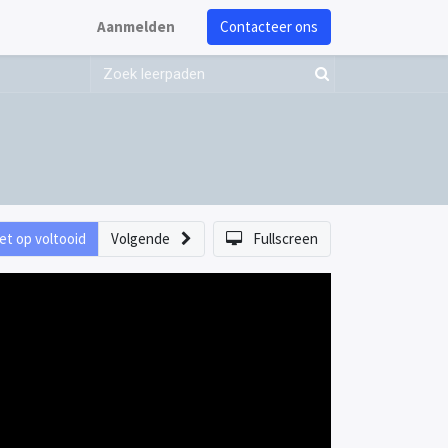
Aanmelden
Contacteer ons
et op voltooid
Volgende
Fullscreen