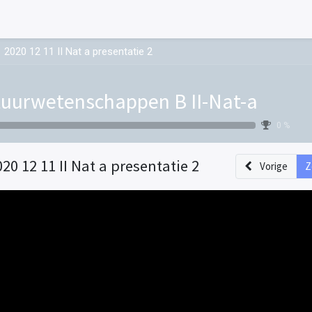
2020 12 11 II Nat a presentatie 2
uurwetenschappen B II-Nat-a
0 %
020 12 11 II Nat a presentatie 2
Vorige
Z